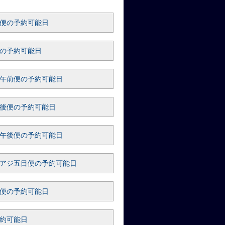
便の予約可能日
の予約可能日
午前便の予約可能日
後便の予約可能日
午後便の予約可能日
アジ五目便の予約可能日
便の予約可能日
約可能日