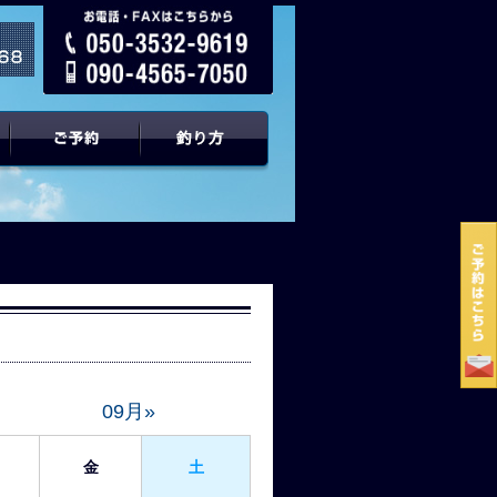
09月»
金
土