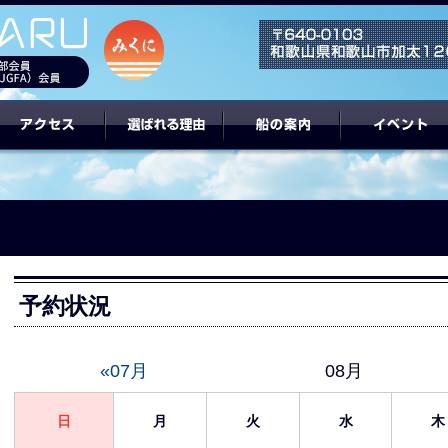
予約状況
«07月
08月
日
月
火
水
木