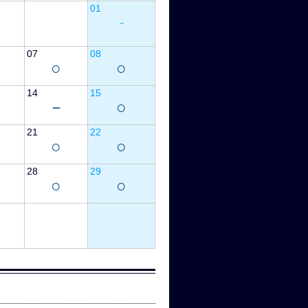
01
－
07
08
○
○
14
15
－
－
○
21
22
○
○
28
29
○
○