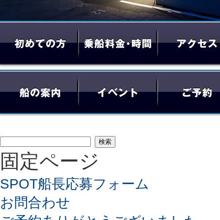
検
固定ページ
索:
SPOT船長応募フォーム
お問合わせ