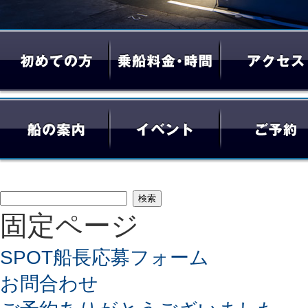
検
固定ページ
索:
SPOT船長応募フォーム
お問合わせ