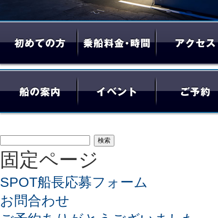
検
固定ページ
索:
SPOT船長応募フォーム
お問合わせ