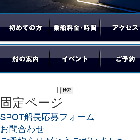
検
固定ページ
索:
SPOT船長応募フォーム
お問合わせ