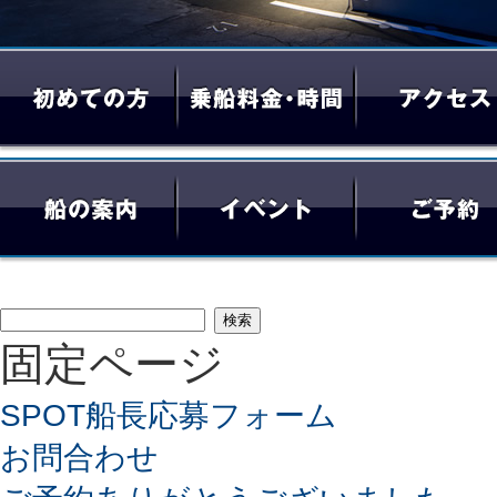
検
固定ページ
索:
SPOT船長応募フォーム
お問合わせ