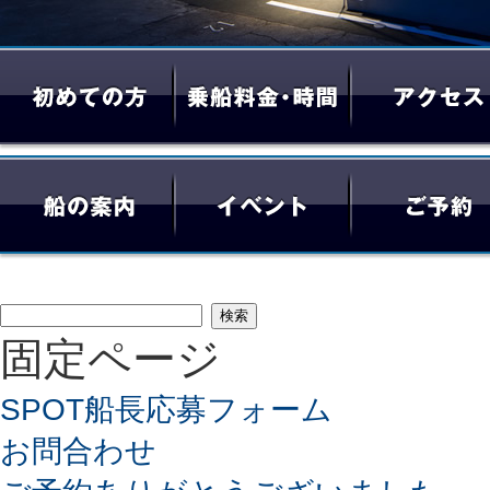
検
固定ページ
索:
SPOT船長応募フォーム
お問合わせ