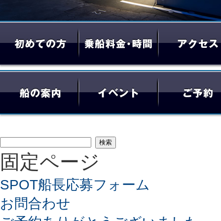
検
固定ページ
索:
SPOT船長応募フォーム
お問合わせ