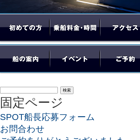
検
固定ページ
索:
SPOT船長応募フォーム
お問合わせ