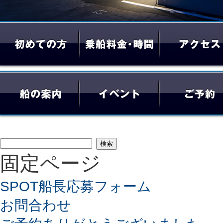
検
固定ページ
索:
SPOT船長応募フォーム
お問合わせ