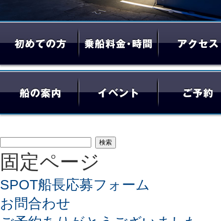
検
固定ページ
索:
SPOT船長応募フォーム
お問合わせ