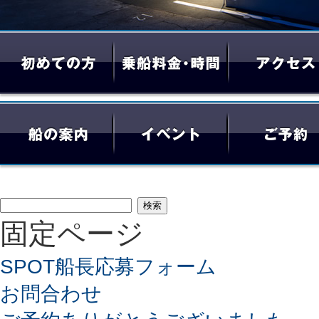
検
固定ページ
索:
SPOT船長応募フォーム
お問合わせ