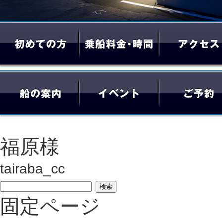
福原様
tairaba_cc
検
固定ページ
索: