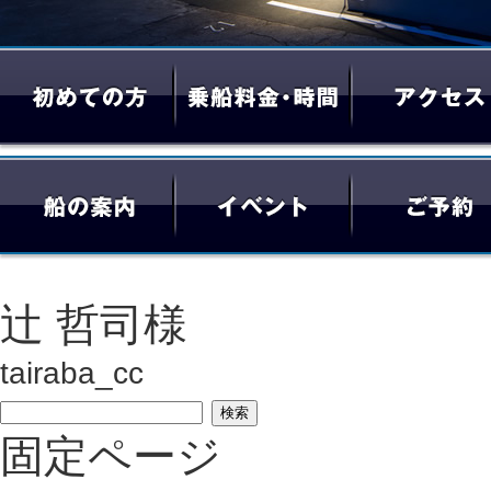
辻 哲司様
tairaba_cc
検
固定ページ
索: