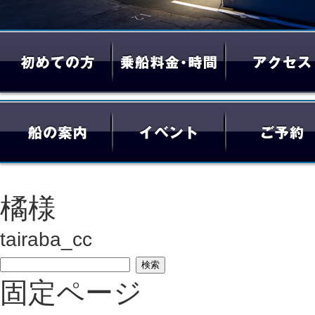
橘様
tairaba_cc
検
固定ページ
索: