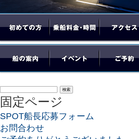
検
固定ページ
索:
SPOT船長応募フォーム
お問合わせ