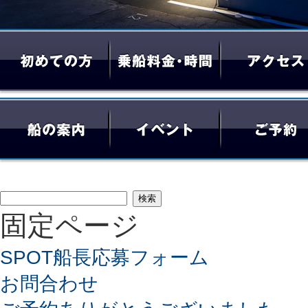
検
固定ページ
索:
SPOT船長応募フォーム
お問合わせ