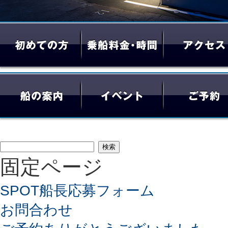
検
固定ページ
索:
SPOT船長応募フォーム
お問合わせ