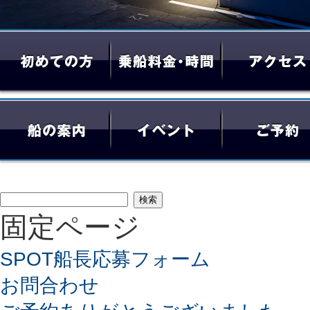
検
固定ページ
索:
SPOT船長応募フォーム
お問合わせ