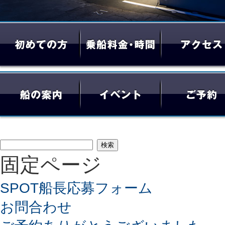
検
固定ページ
索:
SPOT船長応募フォーム
お問合わせ