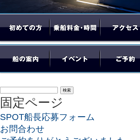
検
固定ページ
索:
SPOT船長応募フォーム
お問合わせ