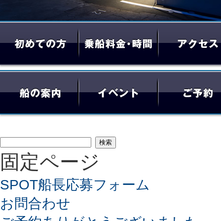
検
固定ページ
索:
SPOT船長応募フォーム
お問合わせ