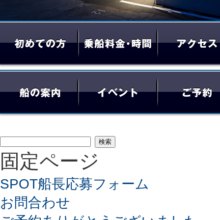
検
固定ページ
索:
SPOT船長応募フォーム
お問合わせ