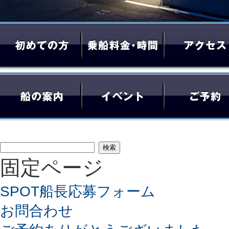
検
固定ページ
索:
SPOT船長応募フォーム
お問合わせ