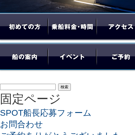
検
固定ページ
索:
SPOT船長応募フォーム
お問合わせ