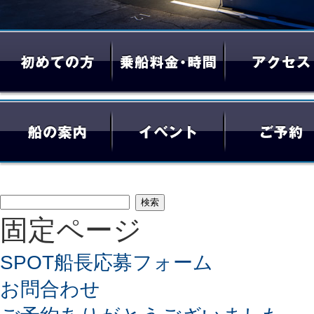
検
固定ページ
索:
SPOT船長応募フォーム
お問合わせ