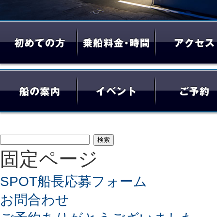
検
固定ページ
索:
SPOT船長応募フォーム
お問合わせ