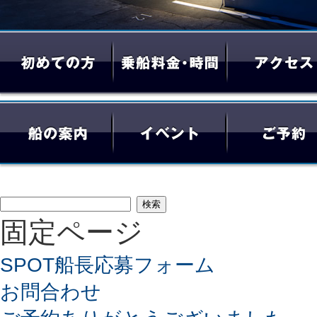
検
固定ページ
索:
SPOT船長応募フォーム
お問合わせ