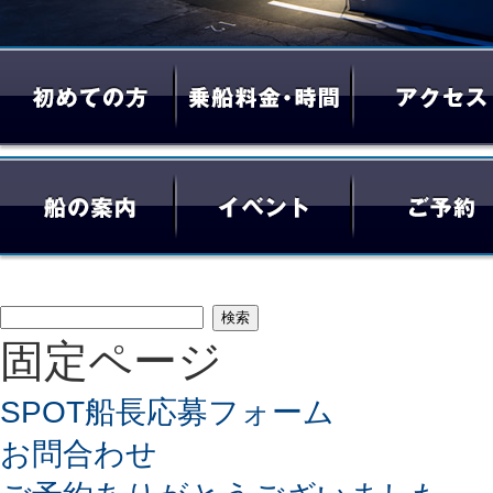
検
固定ページ
索:
SPOT船長応募フォーム
お問合わせ