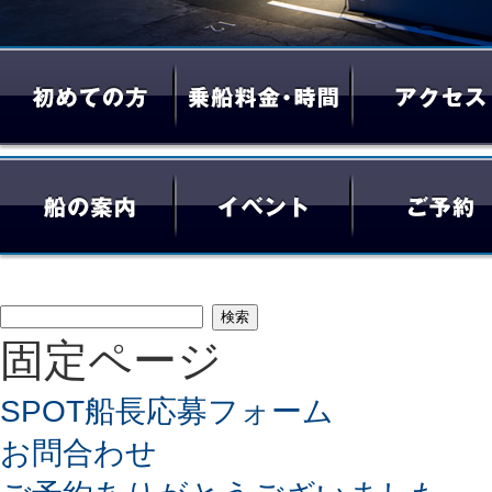
検
固定ページ
索:
SPOT船長応募フォーム
お問合わせ