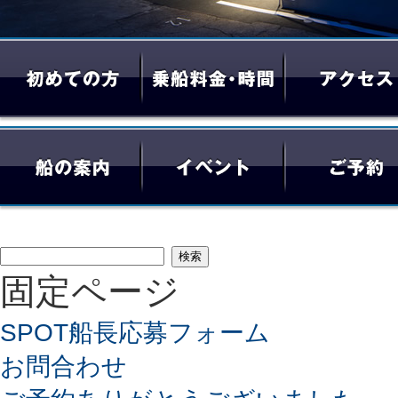
検
固定ページ
索:
SPOT船長応募フォーム
お問合わせ