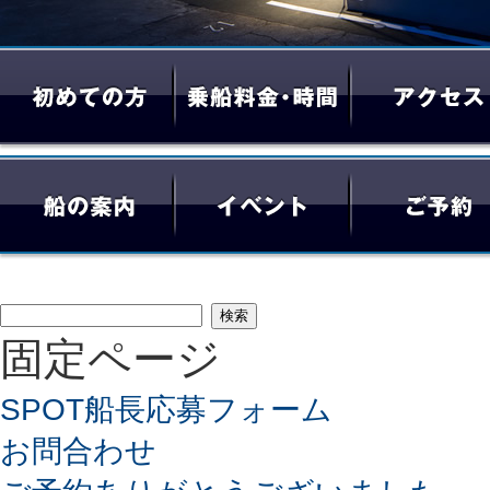
検
固定ページ
索:
SPOT船長応募フォーム
お問合わせ