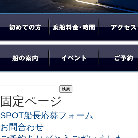
検
固定ページ
索:
SPOT船長応募フォーム
お問合わせ