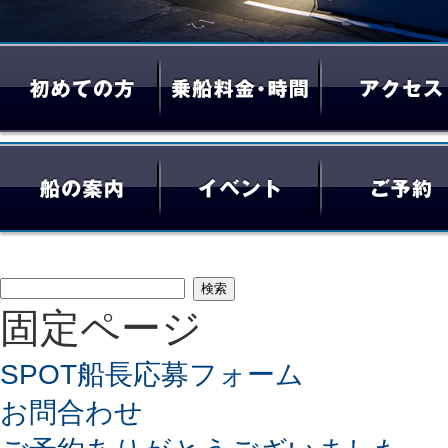
検
固定ページ
索:
SPOT船長応募フォーム
お問合わせ