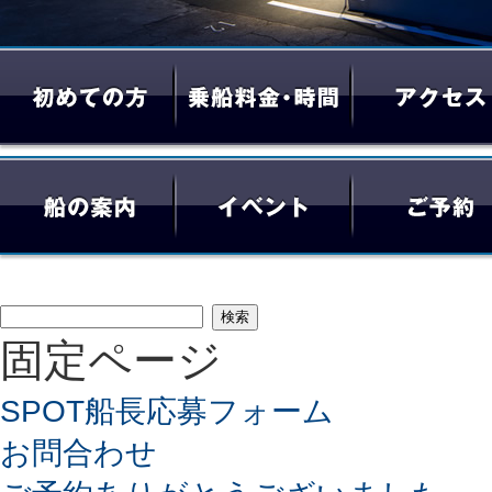
検
固定ページ
索:
SPOT船長応募フォーム
お問合わせ