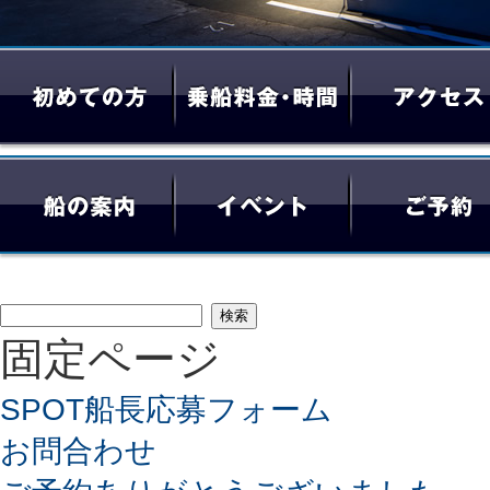
検
固定ページ
索:
SPOT船長応募フォーム
お問合わせ