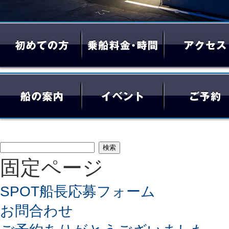
検
固定ページ
索:
SPOT船長応募フォーム
お問合わせ