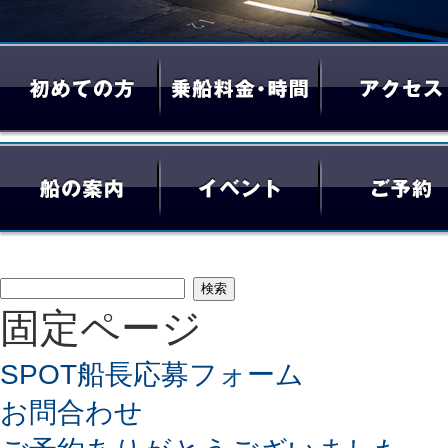
検
固定ページ
索:
SPOT船長応募フォーム
お問合わせ