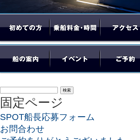
検
固定ページ
索:
SPOT船長応募フォーム
お問合わせ