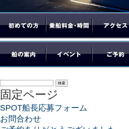
検
固定ページ
索:
SPOT船長応募フォーム
お問合わせ