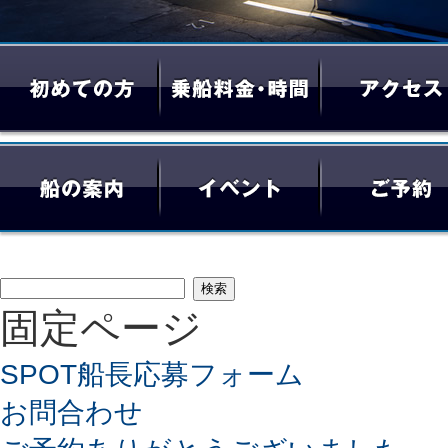
検
固定ページ
索:
SPOT船長応募フォーム
お問合わせ