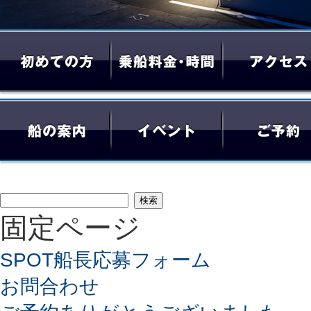
検
固定ページ
索:
SPOT船長応募フォーム
お問合わせ