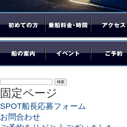
検
固定ページ
索:
SPOT船長応募フォーム
お問合わせ