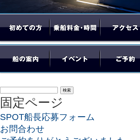
検
固定ページ
索:
SPOT船長応募フォーム
お問合わせ