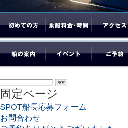
検
固定ページ
索:
SPOT船長応募フォーム
お問合わせ