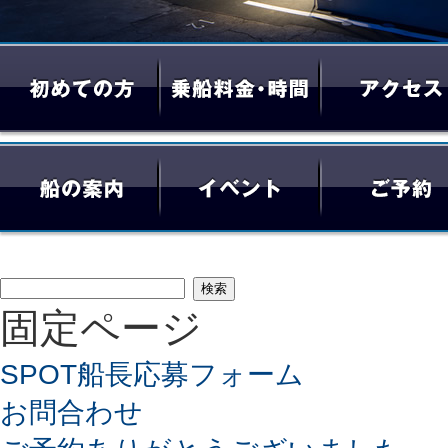
検
固定ページ
索:
SPOT船長応募フォーム
お問合わせ