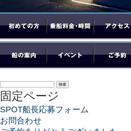
検
固定ページ
索:
SPOT船長応募フォーム
お問合わせ