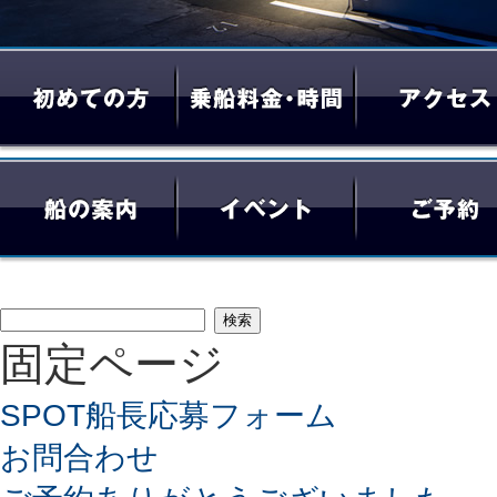
検
固定ページ
索:
SPOT船長応募フォーム
お問合わせ