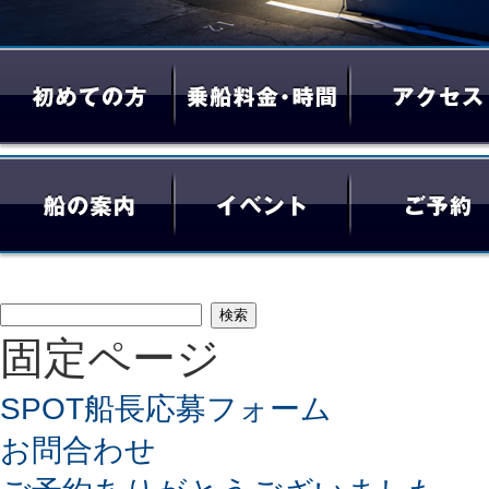
検
固定ページ
索:
SPOT船長応募フォーム
お問合わせ