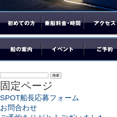
検
固定ページ
索:
SPOT船長応募フォーム
お問合わせ